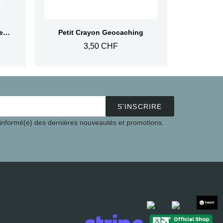
Aperçu rapide
BLUE Geocaching QR Travel Bug® - Brille dans le noir
Petit Crayon Geocaching
3,50 CHF
S'INSCRIRE
 informé(e) des dernières nouveautés et promotions.