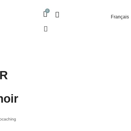
Français
QR
noir
ocaching