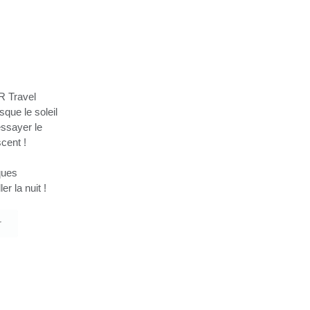
R Travel
que le soleil
essayer le
cent !
ques
r la nuit !
r