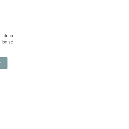
t durer
 log se
r