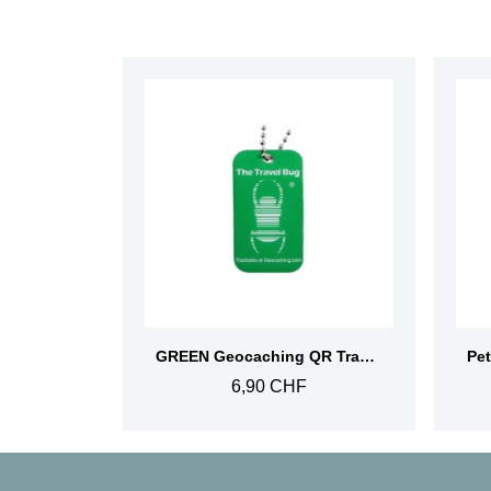
Aperçu rapide
GREEN Geocaching QR Travel Bug® - Brille dans le noir
6,90 CHF