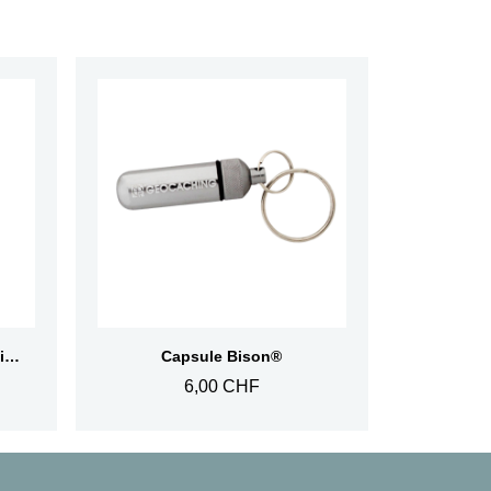
Aperçu rapide
Pièce en bois SWAG - Premier à Trouver
Capsule Bison®
6,00 CHF