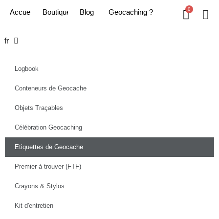
Accueil
Boutique
Blog
Geoc​aching ?
fr
Logbook
Conteneurs de Geocache
Objets Traçables
Célébration Geocaching
Etiquettes de Geocache
Premier à trouver (FTF)
Crayons & Stylos
Kit d'entretien